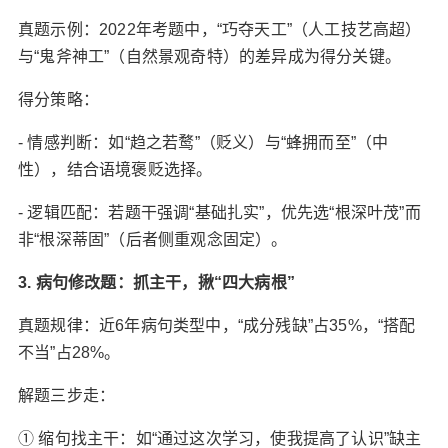
真题示例‌：2022年考题中，“巧夺天工”（人工技艺高超）
与“鬼斧神工”（自然景观奇特）的差异成为得分关键。
得分策略‌：
- 情感判断‌：如“趋之若鹜”（贬义）与“蜂拥而至”（中
性），结合语境褒贬选择。
- 逻辑匹配‌：若题干强调“基础扎实”，优先选“根深叶茂”而
非“根深蒂固”（后者侧重观念固定）。
3. 病句修改题：抓主干，揪“四大病根”‌
真题规律‌：近6年病句类型中，“成分残缺”占35%，“搭配
不当”占28%。
解题三步走‌：
① ‌缩句找主干‌：如“通过这次学习，使我提高了认识”缺主