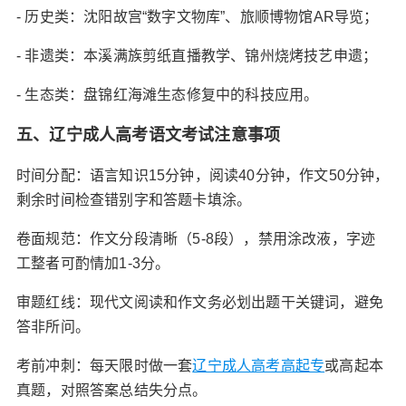
- 历史类‌：沈阳故宫“数字文物库”、旅顺博物馆AR导览；
- 非遗类‌：本溪满族剪纸直播教学、锦州烧烤技艺申遗；
- 生态类‌：盘锦红海滩生态修复中的科技应用。
五、辽宁成人高考语文考试注意事项‌
时间分配‌：语言知识15分钟，阅读40分钟，作文50分钟，
剩余时间检查错别字和答题卡填涂。
卷面规范‌：作文分段清晰（5-8段），禁用涂改液，字迹
工整者可酌情加1-3分。
审题红线‌：现代文阅读和作文务必划出题干关键词，避免
答非所问。
考前冲刺‌：每天限时做一套
辽宁成人高考高起专
或高起本
真题，对照答案总结失分点。