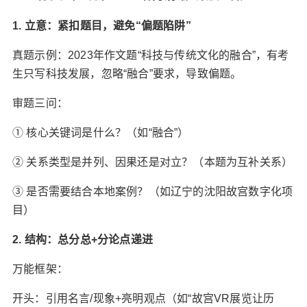
1. 立意：紧扣题目，避免“偏题陷阱”‌
真题示例‌：2023年作文题“科技与传统文化的融合”，有考
生只写科技发展，忽略“融合”要求，导致偏题。
审题三问‌：
① ‌核心关键词‌是什么？（如“融合”）
② ‌关系类型‌是并列、因果还是对立？（本题为互补关系）
③ ‌是否需要结合本地案例‌？（如辽宁的沈阳故宫数字化项
目）
2. 结构：总分总+分论点递进‌
万能框架‌：
开头：引用名言/现象+亮明观点（如“故宫VR展览让历