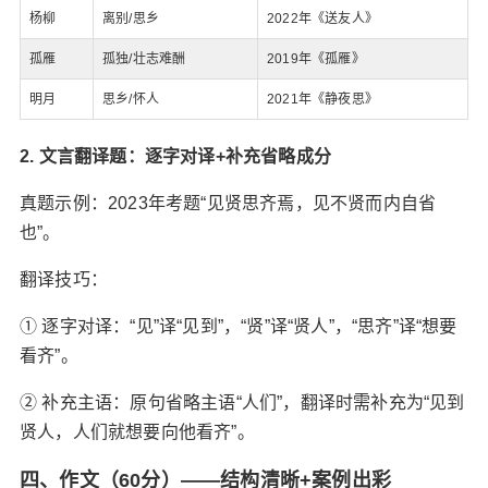
杨柳
离别/思乡
2022年《送友人》
孤雁
孤独/壮志难酬
2019年《孤雁》
明月
思乡/怀人
2021年《静夜思》
2. 文言翻译题：逐字对译+补充省略成分‌
真题示例‌：2023年考题“见贤思齐焉，见不贤而内自省
也”。
翻译技巧‌：
① 逐字对译‌：“见”译“见到”，“贤”译“贤人”，“思齐”译“想要
看齐”。
② 补充主语‌：原句省略主语“人们”，翻译时需补充为“见到
贤人，人们就想要向他看齐”。
四、‌作文（60分）——结构清晰+案例出彩‌