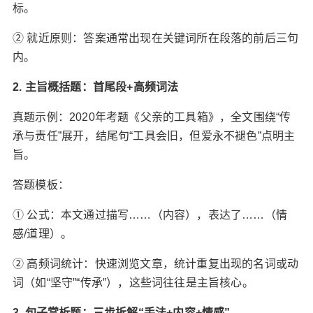
标。
② 就近原则‌：答案通常出现在关键词所在段落的前后三句
内。
2. 主旨概括题：首尾段+高频词法‌
真题示例‌：2020年考题《父亲的工具箱》，全文围绕“传
承与责任”展开，结尾句“工具会旧，但爱永不褪色”点明主
旨。
答题模板‌：
① 公式‌：本文通过描写……（内容），表达了……（情
感/道理）。
② 高频词统计‌：快速浏览文章，统计重复出现的名词或动
词（如“坚守”“传承”），这些词往往是主旨核心。
3. 句子赏析题：三步拆解“手法+内容+情感”‌