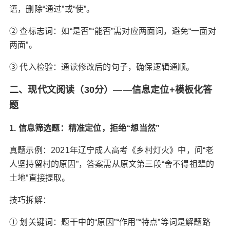
语，删除“通过”或“使”。
② ‌查标志词‌：如“是否”“能否”需对应两面词，避免“一面对
两面”。
③ ‌代入检验‌：通读修改后的句子，确保逻辑通顺。
二、‌现代文阅读（30分）——信息定位+模板化答
题‌
1. 信息筛选题：精准定位，拒绝“想当然”‌
真题示例‌：2021年辽宁成人高考《乡村灯火》中，问“老
人坚持留村的原因”，答案需从原文第三段“舍不得祖辈的
土地”直接提取。
技巧拆解‌：
① 划关键词‌：题干中的“原因”“作用”“特点”等词是解题路