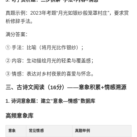
真题示例‌：2023年考题“月光如银纱般笼罩村庄”，要求赏
析修辞手法。
满分答案‌：
① ‌手法‌：比喻（将月光比作银纱）；
② ‌内容‌：生动描绘月光的轻柔与覆盖感；
③ ‌情感‌：表达对乡村夜景的喜爱与怀念。
三、‌古诗文阅读（16分）——意象积累+情感溯源‌
1. 诗词意象题：建立“意象—情感”数据库
高频意象库
意象
常见情感
真题举例