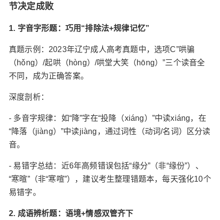
节决定成败‌
1. 字音字形题：巧用“排除法+规律记忆”‌
真题示例‌：2023年辽宁成人高考真题中，选项C”哄骗
（hǒng）/起哄（hòng）/哄堂大笑（hōng）”三个读音全
不同，成为正确答案。
深度剖析‌：
- 多音字规律‌：如“降”字在“投降（xiáng）”中读xiáng，在
“降落（jiàng）”中读jiàng，通过词性（动词/名词）区分读
音。
- 易错字总结‌：近6年高频错误包括“缘分”（非“缘份”）、
“寒暄”（非“寒喧”），建议考生整理错题本，每天强化10个
易错字。
2. 成语辨析题：语境+情感双管齐下‌