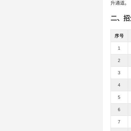
升通道。
二、招
序号
1
2
3
4
5
6
7