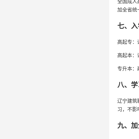
全国成人
加全省统
七、入
高起专：
高起本：
专升本：
八、学
辽宁建筑
习，不影
九、加