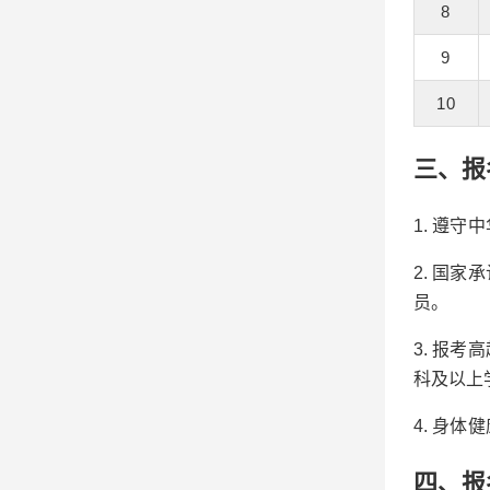
8
9
10
三、报
1. 遵
2. 国
员。
3. 报
科及以上
4. 身
四、报