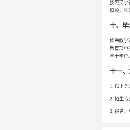
按照辽宁
照顾，具
十、毕
修完教学
教育部电
学士学位
十一、
1. 以
2. 招
3. 报