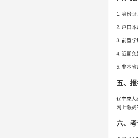
1. 身
2. 户
3. 前
4. 近期
5. 非
五、报
辽宁成人
网上缴费
六、考